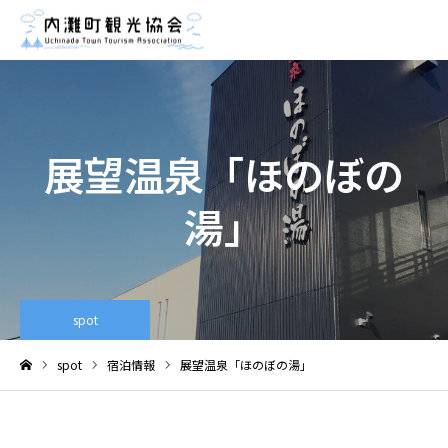
展望温泉「ほのぼの
湯」
spot
spot
宿泊情報
展望温泉「ほのぼの湯」
ホーム