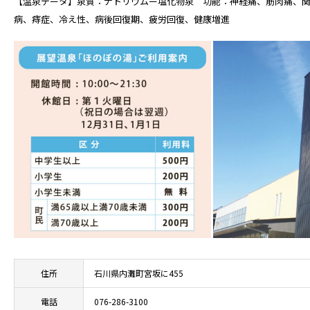
【温泉データ】泉質：ナトリウムー塩化物泉 功能：神経痛、筋肉痛、関
病、痔症、冷え性、病後回復期、疲労回復、健康増進
住所
石川県内灘町宮坂に455
電話
076-286-3100