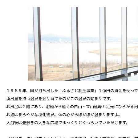
１９８９年、国が打ち出した「ふるさと創生事業」１億円の資金を使って地
湧出量を持つ温泉を掘り当てたのがこの温泉の始まりです。
お風呂は２階にあり、浴槽から遠くの白山・立山連峰と足元にひろがる河
お湯はまろやかな塩化物泉。体の心からぽかぽか温まりますよ。
入浴後は畳敷きの大きな広場でゆっくりとくつろいでいただけます。