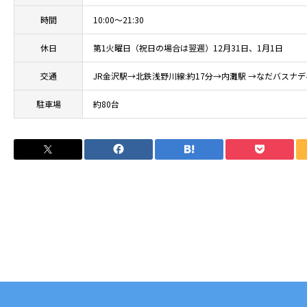
時間
10:00～21:30
休日
第1火曜日（祝日の場合は翌週）12月31日、1月1日
交通
JR金沢駅→北鉄浅野川線:約17分→内灘駅 →なだバスナ
駐車場
約80台