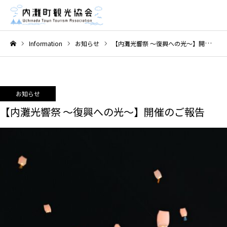
Information
お知らせ
【内灘光響祭 〜復興への光〜】開催のご報告
ホーム
お知らせ
【内灘光響祭 〜復興への光〜】開催のご報告